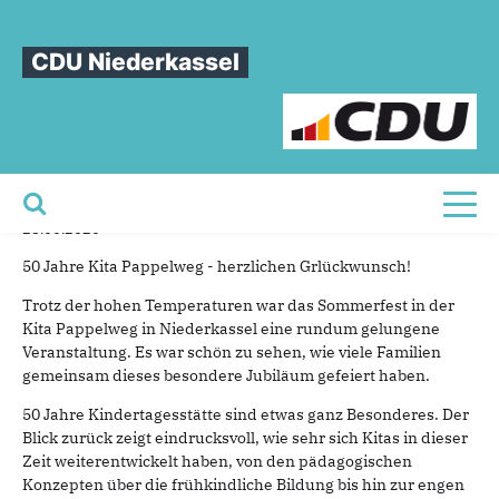
Sie sind hier
»
CDU Niederkassel gratuliert zu einem halben Jahrhundert Kita
Pappelweg
CDU Niederkassel
CDU
Niederkassel
gratuliert
zu
einem
halben
Jahrhundert
Kita
Pappelweg
Toggl
28.06.2026
50 Jahre Kita Pappelweg - herzlichen Grlückwunsch!
Trotz der hohen Temperaturen war das Sommerfest in der
Kita Pappelweg in Niederkassel eine rundum gelungene
Veranstaltung. Es war schön zu sehen, wie viele Familien
gemeinsam dieses besondere Jubiläum gefeiert haben.
50 Jahre Kindertagesstätte sind etwas ganz Besonderes. Der
Blick zurück zeigt eindrucksvoll, wie sehr sich Kitas in dieser
Zeit weiterentwickelt haben, von den pädagogischen
Konzepten über die frühkindliche Bildung bis hin zur engen